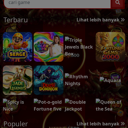
Terbaru
Lihat lebih banyak
Populer
Lihat lebih banyak