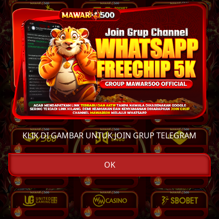
KLIK DI GAMBAR UNTUK JOIN GRUP TELEGRAM
OK