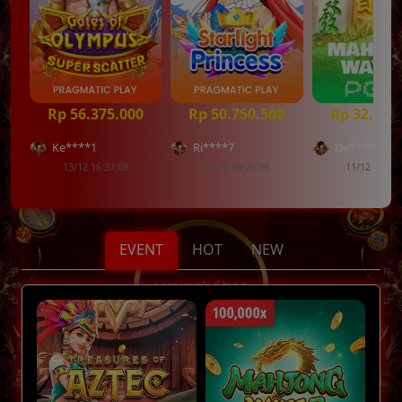
0
Rp 50.750.500
Rp 32.750.000
Rp 24.573
Ri****7
De****2
An****9
10/12 18:26:39
11/12 15:28:04
11/12 18:11:
EVENT
HOT
NEW