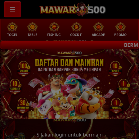
TABLE
FISHING
COCK F.
ARCADE
PROMO
MEGAGACOR
BERMAIN BERSAMA MA
Silakan login untuk bermain