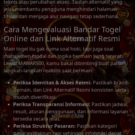
teknis atau perubahan akses. Tautan alternatif yang
jelas membantu pengguna menghindari halaman
tiruan dan menjaga alur navigasi tetap sederhana.
Cara Mengevaluasi Bandar Togel
Online dan Link Alternatif Resmi
Main togel itu gak cuma soal hoki, tapi juga soal
manajemen modal dan logika bermain yang terarah.
Lewat MAWAR500, kamu bakal dibimbing buat paham
langkah-langkah realistis saat bermain:
Periksa Identitas & Akses Resmi:
Pastikan brand,
domain, dan Link Alternatif Resmi konsisten serta
mudah diverifikasi.
Periksa Transparansi Informasi:
Pastikan jadwal,
result, aturan penggunaan, dan informasi layanan
tersedia secara jelas.
Periksa Struktur Pasaran:
Pastikan kategori
pasaran disusun rapi sehingga informasi dapat