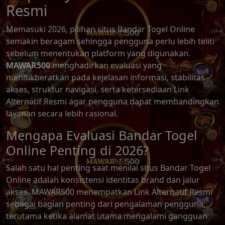
Resmi
Memasuki 2026, pilihan situs Bandar Togel Online
semakin beragam sehingga pengguna perlu lebih teliti
sebelum menentukan platform yang digunakan.
MAWAR500
menghadirkan evaluasi yang
menitikberatkan pada kejelasan informasi, stabilitas
akses, struktur navigasi, serta ketersediaan Link
Alternatif Resmi agar pengguna dapat membandingkan
layanan secara lebih rasional.
Mengapa Evaluasi Bandar Togel
Online Penting di 2026?
Salah satu hal penting saat menilai situs Bandar Togel
Online adalah konsistensi identitas brand dan jalur
akses. MAWAR500 menempatkan Link Alternatif Resmi
sebagai bagian penting dari pengalaman pengguna,
terutama ketika alamat utama mengalami gangguan