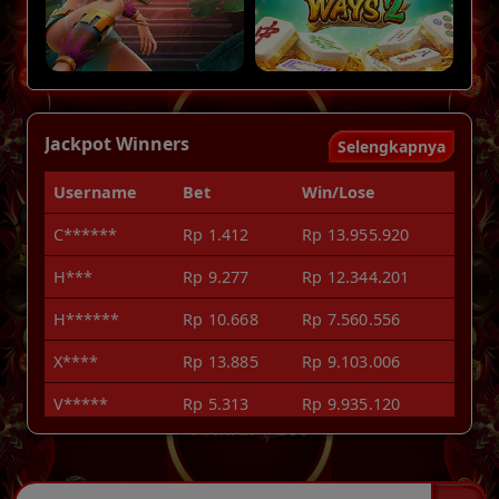
Jackpot Winners
Selengkapnya
Username
Bet
Win/Lose
H***
Rp 7.606
Rp 6.771.945
H******
Rp 10.668
Rp 7.560.556
X****
Rp 13.885
Rp 9.103.006
V*****
Rp 5.313
Rp 9.935.120
A****
Rp 7.581
Rp 5.488.946
B******
Rp 3.125
Rp 14.433.007
C******
Rp 1.412
Rp 13.955.920